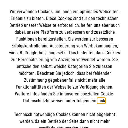
Unsere Kurse
Wir verwenden Cookies, um Ihnen ein optimales Webseiten-
Mitwirken
Erlebnis zu bieten. Diese Cookies sind für den technischen
Kontakt
Ansprechpartner
Betrieb unserer Webseite erforderlich, helfen uns aber auch
Impressum
Malteser online
dabei, unsere Plattform zu verbessern und zusätzliche
Standorte
Datenschutz
Funktionen bereitzustellen. Sie werden zur besseren
Erfolgskontrolle und Aussteuerung von Werbekampagnen,
Barrierefreiheit
Malteser bundesweit
wie z.B. Google Ads, eingesetzt. Das bedeutet, dass Cookies
Medizinproduktesicherheit
zur Personalisierung von Anzeigen verwendet werden. Sie
Malteser im Bistum Mainz
Spendenkonto
Netiquette
entscheiden selbst, welche Kategorien Sie zulassen
Malteserorden
möchten. Beachten Sie jedoch, dass bei fehlender
Malteser Jugend
Zustimmung gegebenenfalls nicht mehr alle
Empfänger: Malteser Hilfsdienst e.V.
Funktionalitäten der Webseite zur Verfügung stehen.
Malteser International
Pax-Bank für Kirche und Caritas eG
Soziale Netzwerke
Weitere Infos finden Sie in unseren speziellen Cookie-
Datenschutzhinweisen unter folgendem
Link
.
IBAN: DE53 3706 0193 4004 3550 11
BIC: GENODED1PAX
Technisch notwendige Cookies können nicht abgelehnt
Der Malteser Hilfsdienst e.V. ist als eingetragene
werden, da ein Betrieb der Seite dann nicht mehr