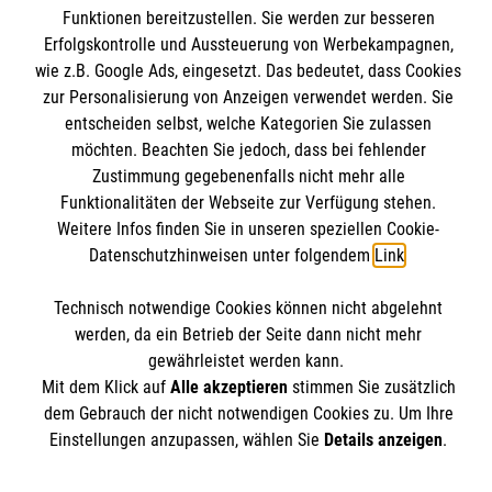
Kontakt
Ansprechpartner
Funktionen bereitzustellen. Sie werden zur besseren
Impressum
Malteser online
Erfolgskontrolle und Aussteuerung von Werbekampagnen,
Standorte
Datenschutz
wie z.B. Google Ads, eingesetzt. Das bedeutet, dass Cookies
zur Personalisierung von Anzeigen verwendet werden. Sie
Barrierefreiheit
entscheiden selbst, welche Kategorien Sie zulassen
Malteser bundesweit
Medizinproduktesicherheit
möchten. Beachten Sie jedoch, dass bei fehlender
Malteser im Bistum Mainz
Spendenkonto
Netiquette
Zustimmung gegebenenfalls nicht mehr alle
Malteserorden
Funktionalitäten der Webseite zur Verfügung stehen.
Malteser Jugend
Weitere Infos finden Sie in unseren speziellen Cookie-
Empfänger: Malteser Hilfsdienst e.V.
Datenschutzhinweisen unter folgendem
Link
.
Malteser International
Pax-Bank für Kirche und Caritas eG
Soziale Netzwerke
Technisch notwendige Cookies können nicht abgelehnt
IBAN: DE53 3706 0193 4004 3550 11
werden, da ein Betrieb der Seite dann nicht mehr
BIC: GENODED1PAX
gewährleistet werden kann.
Der Malteser Hilfsdienst e.V. ist als eingetragene
Mit dem Klick auf
Alle akzeptieren
stimmen Sie zusätzlich
dem Gebrauch der nicht notwendigen Cookies zu. Um Ihre
gemeinnützige Organisation von der Körperschaft- und
Einstellungen anzupassen, wählen Sie
Details anzeigen
.
Gewerbesteuer befreit.