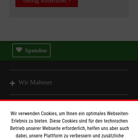
Vertrag widerrufen >
Spenden
Wir Malteser
Spenden und Helfen
Wir verwenden Cookies, um Ihnen ein optimales Webseiten-
Angebote und Leistungen
Informationen
Erlebnis zu bieten. Diese Cookies sind für den technischen
Unsere Kurse
Betrieb unserer Webseite erforderlich, helfen uns aber auch
Mitwirken
dabei, unsere Plattform zu verbessern und zusätzliche