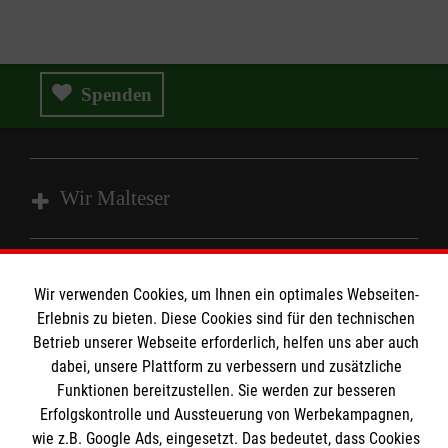
Spenden
Wir Malteser
Spenden und Helfen
Wir verwenden Cookies, um Ihnen ein optimales Webseiten-
Angebote und Leistungen
Informationen
Erlebnis zu bieten. Diese Cookies sind für den technischen
Unsere Kurse
Betrieb unserer Webseite erforderlich, helfen uns aber auch
Mitwirken
dabei, unsere Plattform zu verbessern und zusätzliche
Kontakt
Funktionen bereitzustellen. Sie werden zur besseren
Ansprechpartner
Impressum
Erfolgskontrolle und Aussteuerung von Werbekampagnen,
Malteser online
Standorte
wie z.B. Google Ads, eingesetzt. Das bedeutet, dass Cookies
Datenschutz