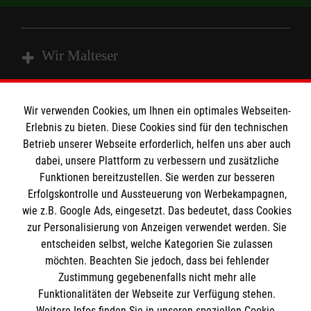
Wir Malteser
Spenden und Helfen
Wir verwenden Cookies, um Ihnen ein optimales Webseiten-
Angebote und Leistungen
Erlebnis zu bieten. Diese Cookies sind für den technischen
Informationen
Betrieb unserer Webseite erforderlich, helfen uns aber auch
Unsere Kurse
dabei, unsere Plattform zu verbessern und zusätzliche
Mitwirken
Funktionen bereitzustellen. Sie werden zur besseren
Kontakt
Ansprechpartner
Erfolgskontrolle und Aussteuerung von Werbekampagnen,
Impressum
Malteser online
wie z.B. Google Ads, eingesetzt. Das bedeutet, dass Cookies
Standorte
Datenschutz
zur Personalisierung von Anzeigen verwendet werden. Sie
entscheiden selbst, welche Kategorien Sie zulassen
Barrierefreiheit
Malteser bundesweit
möchten. Beachten Sie jedoch, dass bei fehlender
Medizinproduktesicherheit
Zustimmung gegebenenfalls nicht mehr alle
Malteser im Bistum Mainz
Spendenkonto
Netiquette
Funktionalitäten der Webseite zur Verfügung stehen.
Malteserorden
Weitere Infos finden Sie in unseren speziellen Cookie-