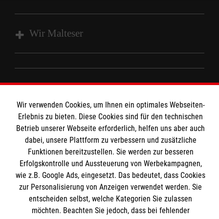
Wir Malteser
Spenden und Helfen
Angebote und Leistungen
Informationen
Unsere Kurse
Wir verwenden Cookies, um Ihnen ein optimales Webseiten-
Mitwirken
Erlebnis zu bieten. Diese Cookies sind für den technischen
Kontakt
Betrieb unserer Webseite erforderlich, helfen uns aber auch
Ansprechpartner
Impressum
dabei, unsere Plattform zu verbessern und zusätzliche
Malteser online
Standorte
Funktionen bereitzustellen. Sie werden zur besseren
Datenschutz
Erfolgskontrolle und Aussteuerung von Werbekampagnen,
Barrierefreiheit
wie z.B. Google Ads, eingesetzt. Das bedeutet, dass Cookies
Malteser bundesweit
Medizinproduktesicherheit
zur Personalisierung von Anzeigen verwendet werden. Sie
Malteser im Bistum Mainz
Spendenkonto
Netiquette
entscheiden selbst, welche Kategorien Sie zulassen
Malteserorden
möchten. Beachten Sie jedoch, dass bei fehlender