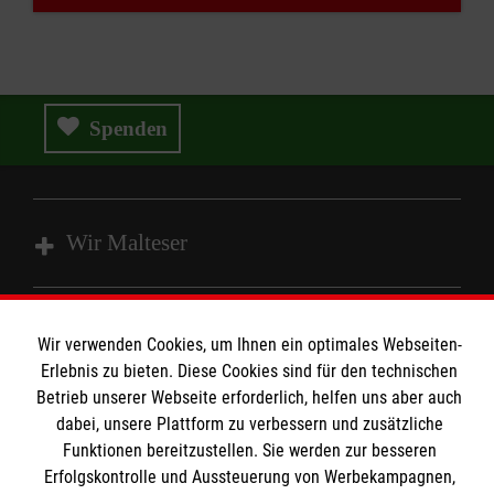
Spenden
Wir Malteser
Spenden und Helfen
Wir verwenden Cookies, um Ihnen ein optimales Webseiten-
Angebote und Leistungen
Informationen
Erlebnis zu bieten. Diese Cookies sind für den technischen
Unsere Kurse
Betrieb unserer Webseite erforderlich, helfen uns aber auch
Mitwirken
dabei, unsere Plattform zu verbessern und zusätzliche
Kontakt
Funktionen bereitzustellen. Sie werden zur besseren
Ansprechpartner
Erfolgskontrolle und Aussteuerung von Werbekampagnen,
Impressum
Malteser online
Standorte