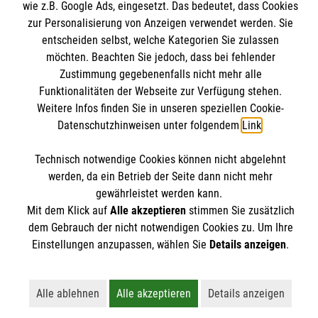
wie z.B. Google Ads, eingesetzt. Das bedeutet, dass Cookies
Datenschutz
zur Personalisierung von Anzeigen verwendet werden. Sie
Barrierefreiheit
entscheiden selbst, welche Kategorien Sie zulassen
Malteser bundesweit
Medizinproduktesicherheit
möchten. Beachten Sie jedoch, dass bei fehlender
Malteser im Bistum Mainz
Spendenkonto
Zustimmung gegebenenfalls nicht mehr alle
Netiquette
Funktionalitäten der Webseite zur Verfügung stehen.
Malteserorden
Weitere Infos finden Sie in unseren speziellen Cookie-
Malteser Jugend
Empfänger: Malteser Hilfsdienst e.V.
Datenschutzhinweisen unter folgendem
Link
.
Malteser International
Pax-Bank für Kirche und Caritas eG
Soziale Netzwerke
Technisch notwendige Cookies können nicht abgelehnt
IBAN: DE53 3706 0193 4004 3550 11
werden, da ein Betrieb der Seite dann nicht mehr
BIC: GENODED1PAX
gewährleistet werden kann.
Mit dem Klick auf
Alle akzeptieren
stimmen Sie zusätzlich
Der Malteser Hilfsdienst e.V. ist als eingetragene
dem Gebrauch der nicht notwendigen Cookies zu. Um Ihre
gemeinnützige Organisation von der Körperschaft- und
Einstellungen anzupassen, wählen Sie
Details anzeigen
.
Gewerbesteuer befreit.
Alle ablehnen
Alle akzeptieren
Details anzeigen
Lehnt alle nicht-essentiellen Cookies ab
Akzeptiert alle Cookies einschließl
Öffnet detailli