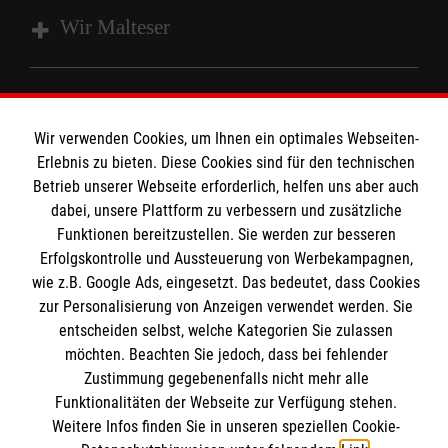
Wir Malteser
Spenden und Helfen
Angebote und Leistungen
Informationen
Wir verwenden Cookies, um Ihnen ein optimales Webseiten-
Unsere Kurse
Erlebnis zu bieten. Diese Cookies sind für den technischen
Betrieb unserer Webseite erforderlich, helfen uns aber auch
Mitwirken
Kontakt
dabei, unsere Plattform zu verbessern und zusätzliche
Ansprechpartner
Funktionen bereitzustellen. Sie werden zur besseren
Impressum
Malteser online
Standorte
Erfolgskontrolle und Aussteuerung von Werbekampagnen,
Datenschutz
wie z.B. Google Ads, eingesetzt. Das bedeutet, dass Cookies
Barrierefreiheit
zur Personalisierung von Anzeigen verwendet werden. Sie
Malteser bundesweit
entscheiden selbst, welche Kategorien Sie zulassen
Medizinproduktesicherheit
Malteser im Bistum Mainz
möchten. Beachten Sie jedoch, dass bei fehlender
Spendenkonto
Netiquette
Zustimmung gegebenenfalls nicht mehr alle
Malteserorden
Funktionalitäten der Webseite zur Verfügung stehen.
Malteser Jugend
Weitere Infos finden Sie in unseren speziellen Cookie-
Empfänger: Malteser Hilfsdienst e.V.
Malteser International