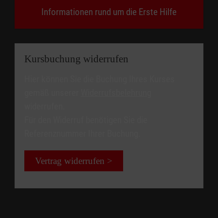
Informationen rund um die Erste Hilfe
Kursbuchung widerrufen
Hier können Sie die Buchung Ihres Kurses
gemäß unserer
Widerrufsbelehrung
widerrufen.
Für den Widerruf benötigen Sie die
Referenznummer Ihrer Buchung.
Vertrag widerrufen >