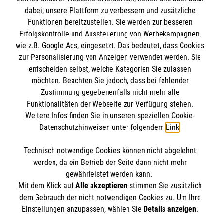
Mitwirken
dabei, unsere Plattform zu verbessern und zusätzliche
Kontakt
Funktionen bereitzustellen. Sie werden zur besseren
Ansprechpartner
Impressum
Erfolgskontrolle und Aussteuerung von Werbekampagnen,
Malteser online
Standorte
wie z.B. Google Ads, eingesetzt. Das bedeutet, dass Cookies
Datenschutz
zur Personalisierung von Anzeigen verwendet werden. Sie
Barrierefreiheit
entscheiden selbst, welche Kategorien Sie zulassen
Malteser bundesweit
Medizinproduktesicherheit
möchten. Beachten Sie jedoch, dass bei fehlender
Malteser im Bistum Mainz
Spendenkonto
Netiquette
Zustimmung gegebenenfalls nicht mehr alle
Malteserorden
Funktionalitäten der Webseite zur Verfügung stehen.
Weitere Infos finden Sie in unseren speziellen Cookie-
Malteser Jugend
Empfänger: Malteser Hilfsdienst e.V.
Datenschutzhinweisen unter folgendem
Link
.
Malteser International
Pax-Bank für Kirche und Caritas eG
Soziale Netzwerke
Technisch notwendige Cookies können nicht abgelehnt
IBAN: DE53 3706 0193 4004 3550 11
werden, da ein Betrieb der Seite dann nicht mehr
BIC: GENODED1PAX
gewährleistet werden kann.
Mit dem Klick auf
Alle akzeptieren
stimmen Sie zusätzlich
Der Malteser Hilfsdienst e.V. ist als eingetragene
dem Gebrauch der nicht notwendigen Cookies zu. Um Ihre
gemeinnützige Organisation von der Körperschaft- und
Einstellungen anzupassen, wählen Sie
Details anzeigen
.
Gewerbesteuer befreit.