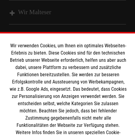
Wir Malteser
Spenden und Helfen
Angebote und Leistungen
Informationen
Wir verwenden Cookies, um Ihnen ein optimales Webseiten-
Unsere Kurse
Erlebnis zu bieten. Diese Cookies sind für den technischen
Betrieb unserer Webseite erforderlich, helfen uns aber auch
Mitwirken
Kontakt
dabei, unsere Plattform zu verbessern und zusätzliche
Ansprechpartner
Funktionen bereitzustellen. Sie werden zur besseren
Impressum
Malteser online
Standorte
Erfolgskontrolle und Aussteuerung von Werbekampagnen,
Datenschutz
wie z.B. Google Ads, eingesetzt. Das bedeutet, dass Cookies
Barrierefreiheit
zur Personalisierung von Anzeigen verwendet werden. Sie
Malteser bundesweit
entscheiden selbst, welche Kategorien Sie zulassen
Medizinproduktesicherheit
Malteser im Bistum Mainz
möchten. Beachten Sie jedoch, dass bei fehlender
Spendenkonto
Netiquette
Zustimmung gegebenenfalls nicht mehr alle
Malteserorden
Funktionalitäten der Webseite zur Verfügung stehen.
Malteser Jugend
Weitere Infos finden Sie in unseren speziellen Cookie-
Empfänger: Malteser Hilfsdienst e.V.