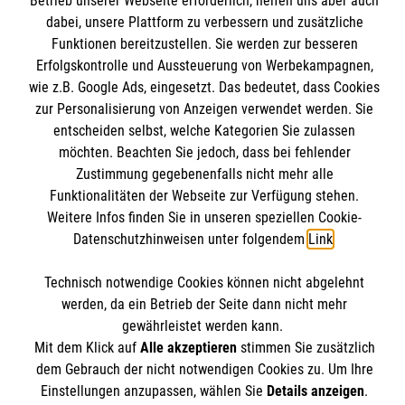
Betrieb unserer Webseite erforderlich, helfen uns aber auch
Unsere Kurse
dabei, unsere Plattform zu verbessern und zusätzliche
Mitwirken
Funktionen bereitzustellen. Sie werden zur besseren
Kontakt
Erfolgskontrolle und Aussteuerung von Werbekampagnen,
Ansprechpartner
Impressum
wie z.B. Google Ads, eingesetzt. Das bedeutet, dass Cookies
Malteser online
Standorte
zur Personalisierung von Anzeigen verwendet werden. Sie
Datenschutz
entscheiden selbst, welche Kategorien Sie zulassen
Barrierefreiheit
möchten. Beachten Sie jedoch, dass bei fehlender
Malteser bundesweit
Medizinproduktesicherheit
Zustimmung gegebenenfalls nicht mehr alle
Malteser im Bistum Mainz
Spendenkonto
Funktionalitäten der Webseite zur Verfügung stehen.
Netiquette
Malteserorden
Weitere Infos finden Sie in unseren speziellen Cookie-
Datenschutzhinweisen unter folgendem
Link
.
Malteser Jugend
Empfänger: Malteser Hilfsdienst e.V.
Malteser International
Technisch notwendige Cookies können nicht abgelehnt
Pax-Bank für Kirche und Caritas eG
Soziale Netzwerke
werden, da ein Betrieb der Seite dann nicht mehr
IBAN: DE53 3706 0193 4004 3550 11
gewährleistet werden kann.
BIC: GENODED1PAX
Mit dem Klick auf
Alle akzeptieren
stimmen Sie zusätzlich
dem Gebrauch der nicht notwendigen Cookies zu. Um Ihre
Der Malteser Hilfsdienst e.V. ist als eingetragene
Einstellungen anzupassen, wählen Sie
Details anzeigen
.
gemeinnützige Organisation von der Körperschaft- und