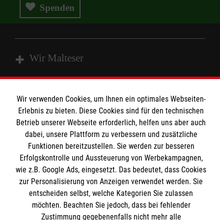
Spenden
Wir Malteser
Spenden und Helfen
Wir verwenden Cookies, um Ihnen ein optimales Webseiten-
Angebote und Leistungen
Erlebnis zu bieten. Diese Cookies sind für den technischen
Informationen
Betrieb unserer Webseite erforderlich, helfen uns aber auch
Unsere Kurse
dabei, unsere Plattform zu verbessern und zusätzliche
Mitwirken
Funktionen bereitzustellen. Sie werden zur besseren
Kontakt
Ansprechpartner
Erfolgskontrolle und Aussteuerung von Werbekampagnen,
Impressum
Malteser online
Standorte
wie z.B. Google Ads, eingesetzt. Das bedeutet, dass Cookies
Datenschutz
zur Personalisierung von Anzeigen verwendet werden. Sie
entscheiden selbst, welche Kategorien Sie zulassen
Barrierefreiheit
Malteser bundesweit
möchten. Beachten Sie jedoch, dass bei fehlender
Medizinproduktesicherheit
Zustimmung gegebenenfalls nicht mehr alle
Malteser im Bistum Mainz