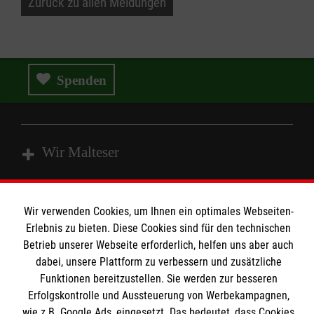
Zurück zu allen Meldungen
Spenden
Wir Malteser
Spenden und Helfen
Wir verwenden Cookies, um Ihnen ein optimales Webseiten-
Angebote und Leistungen
Erlebnis zu bieten. Diese Cookies sind für den technischen
Informationen
Betrieb unserer Webseite erforderlich, helfen uns aber auch
Unsere Kurse
dabei, unsere Plattform zu verbessern und zusätzliche
Mitwirken
Funktionen bereitzustellen. Sie werden zur besseren
Kontakt
Ansprechpartner
Erfolgskontrolle und Aussteuerung von Werbekampagnen,
Impressum
Malteser online
Standorte
wie z.B. Google Ads, eingesetzt. Das bedeutet, dass Cookies