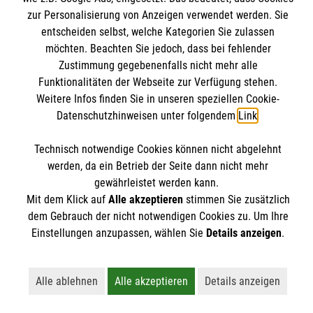
Datenschutz
zur Personalisierung von Anzeigen verwendet werden. Sie
Barrierefreiheit
entscheiden selbst, welche Kategorien Sie zulassen
Malteser bundesweit
möchten. Beachten Sie jedoch, dass bei fehlender
Medizinproduktesicherheit
Zustimmung gegebenenfalls nicht mehr alle
Malteser im Bistum Mainz
Spendenkonto
Netiquette
Funktionalitäten der Webseite zur Verfügung stehen.
Malteserorden
Weitere Infos finden Sie in unseren speziellen Cookie-
Malteser Jugend
Datenschutzhinweisen unter folgendem
Link
.
Empfänger: Malteser Hilfsdienst e.V.
Malteser International
Pax-Bank für Kirche und Caritas eG
Soziale Netzwerke
Technisch notwendige Cookies können nicht abgelehnt
IBAN: DE53 3706 0193 4004 3550 11
werden, da ein Betrieb der Seite dann nicht mehr
gewährleistet werden kann.
BIC: GENODED1PAX
Mit dem Klick auf
Alle akzeptieren
stimmen Sie zusätzlich
Der Malteser Hilfsdienst e.V. ist als eingetragene
dem Gebrauch der nicht notwendigen Cookies zu. Um Ihre
gemeinnützige Organisation von der Körperschaft- und
Einstellungen anzupassen, wählen Sie
Details anzeigen
.
Gewerbesteuer befreit.
Alle ablehnen
Alle akzeptieren
Details anzeigen
Lehnt alle nicht-essentiellen Cookies ab
Akzeptiert alle Cookies einschließl
Öffnet detailli