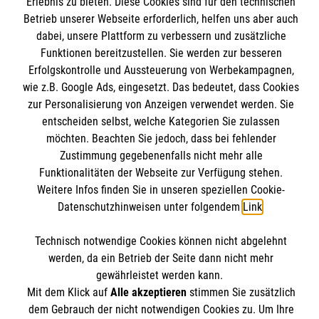
Erlebnis zu bieten. Diese Cookies sind für den technischen
Informationen
Betrieb unserer Webseite erforderlich, helfen uns aber auch
Unsere Kurse
dabei, unsere Plattform zu verbessern und zusätzliche
Mitwirken
Funktionen bereitzustellen. Sie werden zur besseren
Kontakt
Ansprechpartner
Erfolgskontrolle und Aussteuerung von Werbekampagnen,
Impressum
Malteser online
wie z.B. Google Ads, eingesetzt. Das bedeutet, dass Cookies
Standorte
Datenschutz
zur Personalisierung von Anzeigen verwendet werden. Sie
entscheiden selbst, welche Kategorien Sie zulassen
Barrierefreiheit
Malteser bundesweit
möchten. Beachten Sie jedoch, dass bei fehlender
Medizinproduktesicherheit
Zustimmung gegebenenfalls nicht mehr alle
Malteser im Bistum Mainz
Spendenkonto
Netiquette
Funktionalitäten der Webseite zur Verfügung stehen.
Malteserorden
Weitere Infos finden Sie in unseren speziellen Cookie-
Malteser Jugend
Datenschutzhinweisen unter folgendem
Link
.
Empfänger: Malteser Hilfsdienst e.V.
Malteser International
Pax-Bank für Kirche und Caritas eG
Soziale Netzwerke
Technisch notwendige Cookies können nicht abgelehnt
werden, da ein Betrieb der Seite dann nicht mehr
IBAN: DE53 3706 0193 4004 3550 11
gewährleistet werden kann.
BIC: GENODED1PAX
Mit dem Klick auf
Alle akzeptieren
stimmen Sie zusätzlich
Der Malteser Hilfsdienst e.V. ist als eingetragene
dem Gebrauch der nicht notwendigen Cookies zu. Um Ihre