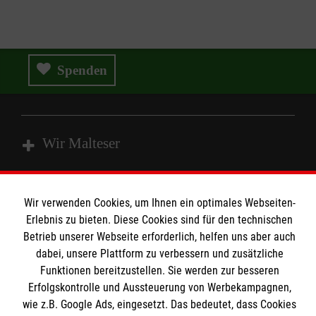
Spenden
Wir Malteser
Spenden und Helfen
Wir verwenden Cookies, um Ihnen ein optimales Webseiten-
Angebote und Leistungen
Informationen
Erlebnis zu bieten. Diese Cookies sind für den technischen
Betrieb unserer Webseite erforderlich, helfen uns aber auch
Unsere Kurse
dabei, unsere Plattform zu verbessern und zusätzliche
Mitwirken
Funktionen bereitzustellen. Sie werden zur besseren
Kontakt
Ansprechpartner
Erfolgskontrolle und Aussteuerung von Werbekampagnen,
Impressum
Malteser online
Standorte
wie z.B. Google Ads, eingesetzt. Das bedeutet, dass Cookies
Datenschutz