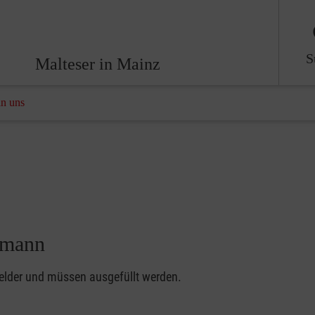
S
Malteser in Mainz
an uns
rmann
felder und müssen ausgefüllt werden.