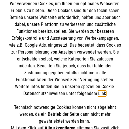
Wir verwenden Cookies, um Ihnen ein optimales Webseiten-
Angebote und Leistungen
Informationen
Erlebnis zu bieten. Diese Cookies sind für den technischen
Unsere Kurse
Betrieb unserer Webseite erforderlich, helfen uns aber auch
dabei, unsere Plattform zu verbessern und zusätzliche
Mitwirken
Kontakt
Funktionen bereitzustellen. Sie werden zur besseren
Ansprechpartner
Erfolgskontrolle und Aussteuerung von Werbekampagnen,
Impressum
Malteser online
Standorte
wie z.B. Google Ads, eingesetzt. Das bedeutet, dass Cookies
Datenschutz
zur Personalisierung von Anzeigen verwendet werden. Sie
Barrierefreiheit
entscheiden selbst, welche Kategorien Sie zulassen
Malteser bundesweit
Medizinproduktesicherheit
möchten. Beachten Sie jedoch, dass bei fehlender
Malteser im Bistum Mainz
Spendenkonto
Zustimmung gegebenenfalls nicht mehr alle
Netiquette
Funktionalitäten der Webseite zur Verfügung stehen.
Malteserorden
Weitere Infos finden Sie in unseren speziellen Cookie-
Malteser Jugend
Datenschutzhinweisen unter folgendem
Link
.
Empfänger: Malteser Hilfsdienst e.V.
Malteser International
Pax-Bank für Kirche und Caritas eG
Soziale Netzwerke
Technisch notwendige Cookies können nicht abgelehnt
IBAN: DE53 3706 0193 4004 3550 11
werden, da ein Betrieb der Seite dann nicht mehr
BIC: GENODED1PAX
gewährleistet werden kann.
Mit dem Klick auf
Alle akzeptieren
stimmen Sie zusätzlich