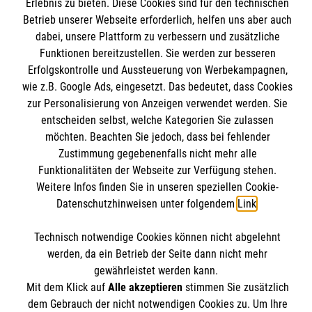
Informationen
Erlebnis zu bieten. Diese Cookies sind für den technischen
Unsere Kurse
Betrieb unserer Webseite erforderlich, helfen uns aber auch
dabei, unsere Plattform zu verbessern und zusätzliche
Mitwirken
Kontakt
Funktionen bereitzustellen. Sie werden zur besseren
Ansprechpartner
Erfolgskontrolle und Aussteuerung von Werbekampagnen,
Impressum
Malteser online
Standorte
wie z.B. Google Ads, eingesetzt. Das bedeutet, dass Cookies
Datenschutz
zur Personalisierung von Anzeigen verwendet werden. Sie
Barrierefreiheit
entscheiden selbst, welche Kategorien Sie zulassen
Malteser bundesweit
möchten. Beachten Sie jedoch, dass bei fehlender
Medizinproduktesicherheit
Malteser im Bistum Mainz
Zustimmung gegebenenfalls nicht mehr alle
Spendenkonto
Netiquette
Funktionalitäten der Webseite zur Verfügung stehen.
Malteserorden
Weitere Infos finden Sie in unseren speziellen Cookie-
Malteser Jugend
Datenschutzhinweisen unter folgendem
Link
.
Empfänger: Malteser Hilfsdienst e.V.
Malteser International
Pax-Bank für Kirche und Caritas eG
Soziale Netzwerke
Technisch notwendige Cookies können nicht abgelehnt
IBAN: DE53 3706 0193 4004 3550 11
werden, da ein Betrieb der Seite dann nicht mehr
BIC: GENODED1PAX
gewährleistet werden kann.
Mit dem Klick auf
Alle akzeptieren
stimmen Sie zusätzlich
Der Malteser Hilfsdienst e.V. ist als eingetragene
dem Gebrauch der nicht notwendigen Cookies zu. Um Ihre