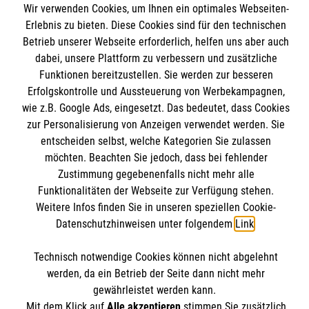
Wir verwenden Cookies, um Ihnen ein optimales Webseiten-
Angebote und Leistungen
Informationen
Erlebnis zu bieten. Diese Cookies sind für den technischen
Unsere Kurse
Betrieb unserer Webseite erforderlich, helfen uns aber auch
dabei, unsere Plattform zu verbessern und zusätzliche
Mitwirken
Kontakt
Funktionen bereitzustellen. Sie werden zur besseren
Ansprechpartner
Erfolgskontrolle und Aussteuerung von Werbekampagnen,
Impressum
Malteser online
Standorte
wie z.B. Google Ads, eingesetzt. Das bedeutet, dass Cookies
Datenschutz
zur Personalisierung von Anzeigen verwendet werden. Sie
Barrierefreiheit
entscheiden selbst, welche Kategorien Sie zulassen
Malteser bundesweit
Medizinproduktesicherheit
möchten. Beachten Sie jedoch, dass bei fehlender
Malteser im Bistum Mainz
Spendenkonto
Zustimmung gegebenenfalls nicht mehr alle
Netiquette
Funktionalitäten der Webseite zur Verfügung stehen.
Malteserorden
Weitere Infos finden Sie in unseren speziellen Cookie-
Malteser Jugend
Datenschutzhinweisen unter folgendem
Link
.
Empfänger: Malteser Hilfsdienst e.V.
Malteser International
Pax-Bank für Kirche und Caritas eG
Soziale Netzwerke
Technisch notwendige Cookies können nicht abgelehnt
IBAN: DE53 3706 0193 4004 3550 11
werden, da ein Betrieb der Seite dann nicht mehr
BIC: GENODED1PAX
gewährleistet werden kann.
Mit dem Klick auf
Alle akzeptieren
stimmen Sie zusätzlich