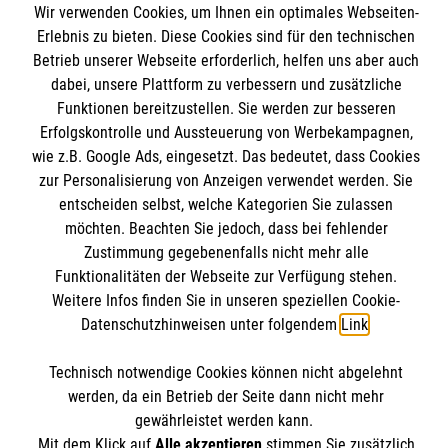
Wir verwenden Cookies, um Ihnen ein optimales Webseiten-
Angebote und Leistungen
Informationen
Erlebnis zu bieten. Diese Cookies sind für den technischen
Unsere Kurse
Betrieb unserer Webseite erforderlich, helfen uns aber auch
dabei, unsere Plattform zu verbessern und zusätzliche
Mitwirken
Kontakt
Funktionen bereitzustellen. Sie werden zur besseren
Ansprechpartner
Erfolgskontrolle und Aussteuerung von Werbekampagnen,
Impressum
Malteser online
Standorte
wie z.B. Google Ads, eingesetzt. Das bedeutet, dass Cookies
Datenschutz
zur Personalisierung von Anzeigen verwendet werden. Sie
Barrierefreiheit
entscheiden selbst, welche Kategorien Sie zulassen
Malteser bundesweit
Medizinproduktesicherheit
möchten. Beachten Sie jedoch, dass bei fehlender
Malteser im Bistum Mainz
Spendenkonto
Zustimmung gegebenenfalls nicht mehr alle
Netiquette
Funktionalitäten der Webseite zur Verfügung stehen.
Malteserorden
Weitere Infos finden Sie in unseren speziellen Cookie-
Malteser Jugend
Datenschutzhinweisen unter folgendem
Link
.
Empfänger: Malteser Hilfsdienst e.V.
Malteser International
Pax-Bank für Kirche und Caritas eG
Soziale Netzwerke
Technisch notwendige Cookies können nicht abgelehnt
IBAN: DE53 3706 0193 4004 3550 11
werden, da ein Betrieb der Seite dann nicht mehr
BIC: GENODED1PAX
gewährleistet werden kann.
Mit dem Klick auf
Alle akzeptieren
stimmen Sie zusätzlich