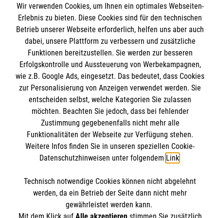
Wir verwenden Cookies, um Ihnen ein optimales Webseiten-
Angebote und Leistungen
Informationen
Erlebnis zu bieten. Diese Cookies sind für den technischen
Unsere Kurse
Betrieb unserer Webseite erforderlich, helfen uns aber auch
dabei, unsere Plattform zu verbessern und zusätzliche
Mitwirken
Kontakt
Funktionen bereitzustellen. Sie werden zur besseren
Ansprechpartner
Erfolgskontrolle und Aussteuerung von Werbekampagnen,
Impressum
Malteser online
Standorte
wie z.B. Google Ads, eingesetzt. Das bedeutet, dass Cookies
Datenschutz
zur Personalisierung von Anzeigen verwendet werden. Sie
Barrierefreiheit
entscheiden selbst, welche Kategorien Sie zulassen
Malteser bundesweit
Medizinproduktesicherheit
möchten. Beachten Sie jedoch, dass bei fehlender
Malteser im Bistum Mainz
Spendenkonto
Zustimmung gegebenenfalls nicht mehr alle
Netiquette
Funktionalitäten der Webseite zur Verfügung stehen.
Malteserorden
Weitere Infos finden Sie in unseren speziellen Cookie-
Malteser Jugend
Datenschutzhinweisen unter folgendem
Link
.
Empfänger: Malteser Hilfsdienst e.V.
Malteser International
Pax-Bank für Kirche und Caritas eG
Soziale Netzwerke
Technisch notwendige Cookies können nicht abgelehnt
IBAN: DE53 3706 0193 4004 3550 11
werden, da ein Betrieb der Seite dann nicht mehr
BIC: GENODED1PAX
gewährleistet werden kann.
Mit dem Klick auf
Alle akzeptieren
stimmen Sie zusätzlich