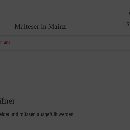
S
Malteser in Mainz
an uns
äfner
felder und müssen ausgefüllt werden.