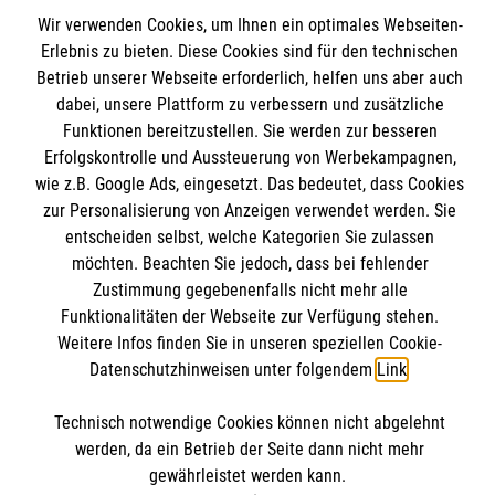
Spenden und Helfen
Wir verwenden Cookies, um Ihnen ein optimales Webseiten-
Angebote und Leistungen
Erlebnis zu bieten. Diese Cookies sind für den technischen
Informationen
Betrieb unserer Webseite erforderlich, helfen uns aber auch
Unsere Kurse
dabei, unsere Plattform zu verbessern und zusätzliche
Mitwirken
Funktionen bereitzustellen. Sie werden zur besseren
Kontakt
Ansprechpartner
Erfolgskontrolle und Aussteuerung von Werbekampagnen,
Impressum
Malteser online
Standorte
wie z.B. Google Ads, eingesetzt. Das bedeutet, dass Cookies
Datenschutz
zur Personalisierung von Anzeigen verwendet werden. Sie
entscheiden selbst, welche Kategorien Sie zulassen
Barrierefreiheit
Malteser bundesweit
möchten. Beachten Sie jedoch, dass bei fehlender
Medizinproduktesicherheit
Zustimmung gegebenenfalls nicht mehr alle
Malteser im Bistum Mainz
Spendenkonto
Netiquette
Funktionalitäten der Webseite zur Verfügung stehen.
Malteserorden
Weitere Infos finden Sie in unseren speziellen Cookie-
Malteser Jugend
Datenschutzhinweisen unter folgendem
Link
.
Empfänger: Malteser Hilfsdienst e.V.
Malteser International
Pax-Bank für Kirche und Caritas eG
Soziale Netzwerke
Technisch notwendige Cookies können nicht abgelehnt
IBAN: DE53 3706 0193 4004 3550 11
werden, da ein Betrieb der Seite dann nicht mehr
gewährleistet werden kann.
BIC: GENODED1PAX